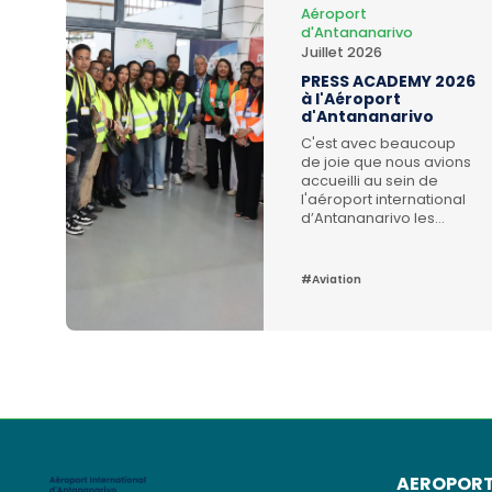
Aéroport
d'Antananarivo
Juillet 2026
PRESS ACADEMY 2026
à l'Aéroport
d'Antananarivo
C'est avec beaucoup
de joie que nous avions
accueilli au sein de
l'aéroport international
d’Antananarivo les
journalistes issus de
divers organes de
presse pour leur faire
#Aviation
découvrir les coulisses
de l'aéroport, la
diversité des métiers,
les offres du terminal
national rénové et les
efforts en amélioration
de l'expérience
client. Merci aux médias
pour le temps qu'ils
nous ont accordé. /*!
elementor - v3.19.0 - 07-
AEROPOR