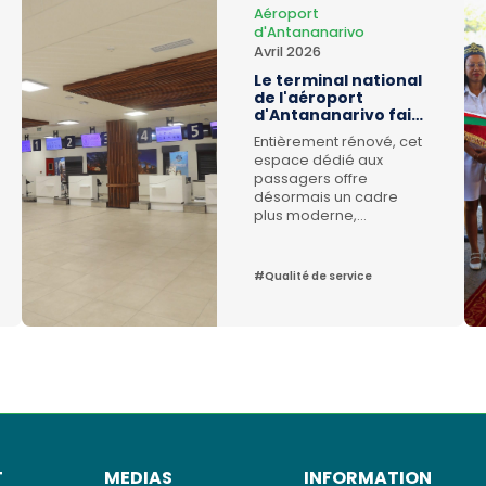
Aéroport
d'Antananarivo
Avril 2026
Le terminal national
de l'aéroport
d'Antananarivo fait
peau neuve !
Entièrement rénové, cet
espace dédié aux
passagers offre
désormais un cadre
plus moderne,
fonctionnel et
confortable, améliorant
ainsi l’expérience de
#Qualité de service
voyage au départ et à
l’arrivée des vols
nationaux.Quelques
modifications majeures
:AVANT :- Capacité du
terminal en niveau de
service “optimum” : 120
passagers/h- Ligne
Poste d’inspection
filtrage (PIF) : 1- Salle
d’embarquement : 380
T
MEDIAS
INFORMATION