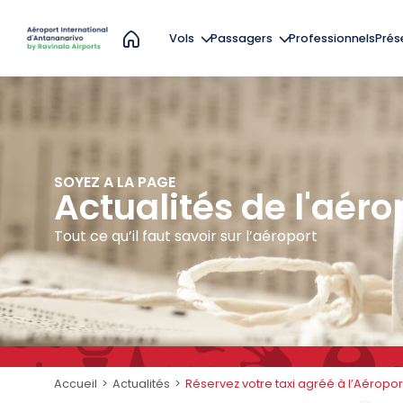
Vols
Passagers
Professionnels
Prés
Départs / Arrivées
Formalités
Compagnies aériennes
Services
Boutiques et restauration
SOYEZ A LA PAGE
Actualités de l'aér
Tout ce qu’il faut savoir sur l’aéroport
Accueil
>
Actualités
>
Réservez votre taxi agréé à l’Aéropor