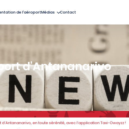
entation de l'aéroport
Médias
Contact
Actualités
Galerie
Press Room
oport d'Antananarivo
Services
FAQ
Facilitez votre passage
Que
Formalités
Préparez votre voyage
à l'aéroport
po
t d’Antananarivo, en toute sérénité, avec l’application Taxi-Owayzz !