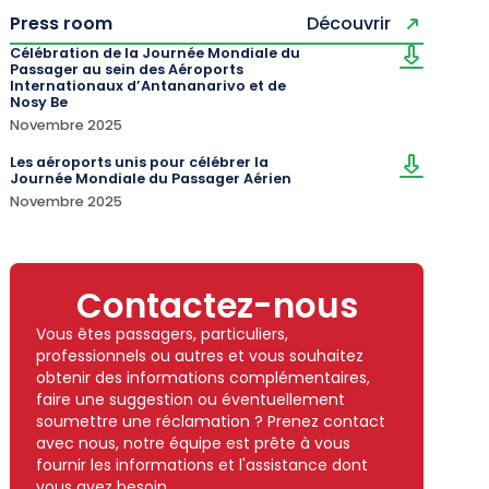
Press room
Découvrir
Célébration de la Journée Mondiale du
Passager au sein des Aéroports
Internationaux d’Antananarivo et de
Nosy Be
Novembre 2025
Les aéroports unis pour célébrer la
Journée Mondiale du Passager Aérien
Novembre 2025
Contactez-nous
Vous êtes passagers, particuliers,
professionnels ou autres et vous souhaitez
obtenir des informations complémentaires,
faire une suggestion ou éventuellement
soumettre une réclamation ? Prenez contact
avec nous, notre équipe est prête à vous
fournir les informations et l'assistance dont
vous avez besoin.