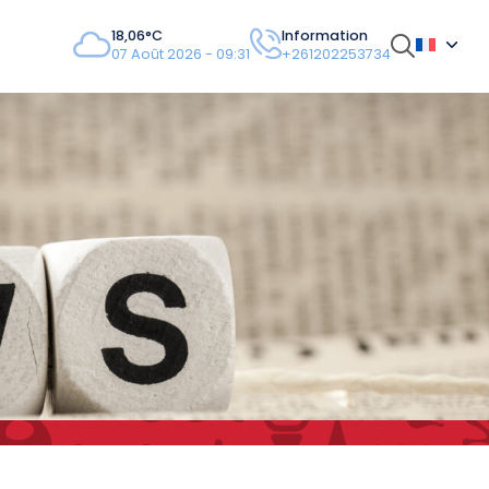
18,06°C
Information
07 Août 2026 - 09:31
+261202253734
stions les plus
sées