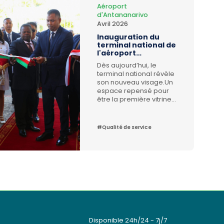
Aéroport
d'Antananarivo
Avril 2026
Inauguration du
terminal national de
l'aéroport
d'Antananarivo
Dès aujourd’hui, le
terminal national révèle
son nouveau visage.Un
espace repensé pour
être la première vitrine
de l’hospitalité
malagasy et un lieu où
les passagers voyagent
#Qualité de service
en toute sérénité, là où
chaque voyage
commence par une
expérience plus fluide,
plus sereine et plus
accueillante.De janvier
2025 à date, en
moyenne 60
mouvements d'avions
par jour ont été
enregistrés à l'aéroport
Disponible 24h/24 - 7j/7