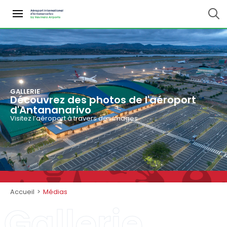
GALLERIE
Découvrez des photos de l'aéroport
d'Antananarivo
Visitez l’aéroport à travers des images
Accueil
>
Médias
Gallerie