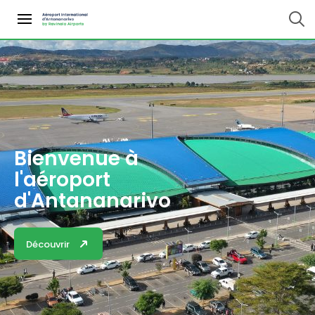
Bienvenue à
l'aéroport
d'Antananarivo
Découvrir