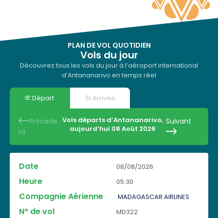
PLAN DE VOL QUOTIDIEN
Vols du jour
Découvrez tous les vols du jour à l’aéroport international
d’Antananarivo en temps réel
Départ
Arrivée
Vols départs d’Antananarivo,
Précede
Suivant
aujourd’hui 08 Août 2026
nt
08/08/2026
C
o
05:30
m
D
p
MADAGASCAR AIRLINES
N
e
a
S
H
°
s
MD322
D
g
t