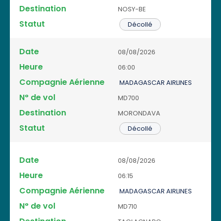
e
d
ti
a
ni
a
NOSY-BE
u
e
n
t
e
t
r
v
a
Décollé
e
A
u
e
o
ti
ér
t
l
o
ie
08/08/2026
n
n
n
06:00
e
MADAGASCAR AIRLINES
MD700
MORONDAVA
Décollé
08/08/2026
06:15
MADAGASCAR AIRLINES
MD710