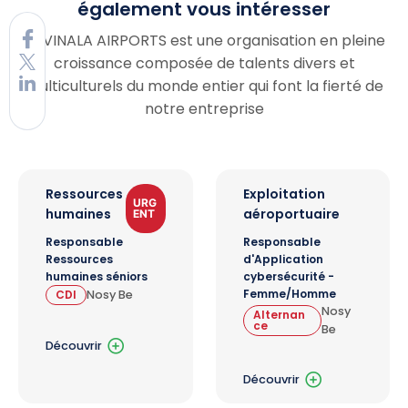
également vous intéresser
RAVINALA AIRPORTS est une organisation en pleine
croissance composée de talents divers et
multiculturels du monde entier qui font la fierté de
notre entreprise
Ressources
Exploitation
URG
humaines
aéroportuaire
ENT
Responsable
Responsable
Ressources
d'Application
humaines séniors
cybersécurité -
Femme/Homme
CDI
Nosy Be
Nosy
Alternan
ce
Be
Découvrir
Découvrir