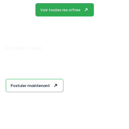
Voir toutes les offres
REJOIGNEZ-NOUS
Votre talent est exceptionnel, notre
opportunité l’est aussi.
Faites le premier pas en postulant pour
rejoindre notre équipe !
Postuler maintenant