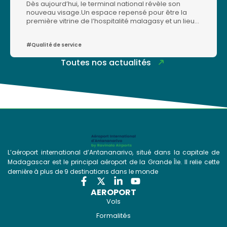
Dès aujourd’hui, le terminal national révèle son
nouveau visage.Un espace repensé pour être la
première vitrine de l’hospitalité malagasy et un lieu
où les passagers voyagent en toute sérénité, là où
chaque voyage commence par une expérience
#Qualité de service
plus fluide, plus sereine et plus accueillante.De
janvier 2025 à date, en moyenne 60 mouvements
Toutes nos actualités
d'avions par jour ont été enregistrés à l'aéroport
d'Antananarivo, répartis entre 32 mouvements
réguliers (19 nationaux,11 régionaux et 2
internationaux) et 27 mouvements d'avions privés
(25 nationaux et 2 régionaux).La capacité du
terminal, au niveau de service « optimum », est
passée de 120 passagers par heure à 216
passagers par heure. De même, la capacité du
tapis est passée de 297 bagages par heure pour
une longueur de 26 mètres linéaires à 900 bagages
par heure pour un tapis de 80 mètres linéaires.Un
L’aéroport international d’Antananarivo, situé dans la capitale de
nouveau chapitre s’ouvre, porté par l’engagement
Madagascar est le principal aéroport de la Grande Île. Il relie cette
des équipes et la volonté d’offrir des infrastructures
dernière à plus de 9 destinations dans le monde
aux standards internationaux, au service de
Madagascar et de ses voyageurs. Bienvenue dans
AEROPORT
cette nouvelle expérience.
Vols
Formalités