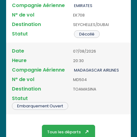
D
p
EMIRATES
N
e
a
S
H
°
s
EK708
D
g
t
e
d
ti
a
ni
a
SEYCHELLES/DUBAI
u
e
n
t
e
t
r
v
a
Décollé
e
A
u
e
o
ti
ér
t
l
o
ie
07/08/2026
n
n
n
20:30
e
MADAGASCAR AIRLINES
MD504
TOAMASINA
Embarquement Ouvert
Tous les départs