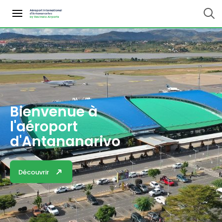
Bienvenue à
l'aéroport
d'Antananarivo
Découvrir