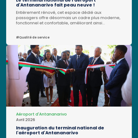
Le terminal national de l'aéroport
d'Antananarivo fait peau neuve !
Entièrement rénové, cet espace dédié aux
passagers offre désormais un cadre plus moderne,
fonctionnel et confortable, améliorant ainsi
l’expérience de voyage au départ et à l’arrivée des
vols nationaux.Quelques modifications majeures
#Qualité de service
:AVANT :- Capacité du terminal en niveau de service
“optimum” : 120 passagers/h- Ligne Poste
d’inspection filtrage (PIF) : 1- Salle d’embarquement :
380 m2 avec 151 sièges- Portes d’embarquement :
2APRES :- Capacité du terminal en niveau de service
“optimum”: 216 passagers/h- Lignes Poste
d’inspection filtrage (PIF) : 2- Salle d’embarquement
: 760 m2 avec 236 sièges- Portes d’embarquement :
4- Nouveaux commerces- Bureau de change,
espace DAB- Express store- Nouveaux espaces de
restauration (en salle d’embarquement, côté ville)-
Coin enfant- Coin confort- Espace VIP- Lounge-
Espace aviation générale- Espace de découverte
culturelle
Aéroport d'Antananarivo
Avril 2026
Inauguration du terminal national de
l'aéroport d'Antananarivo