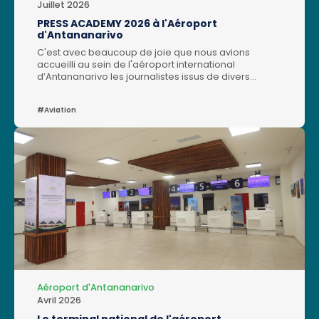
Juillet 2026
PRESS ACADEMY 2026 à l'Aéroport
d'Antananarivo
C'est avec beaucoup de joie que nous avions
accueilli au sein de l'aéroport international
d’Antananarivo les journalistes issus de divers
organes de presse pour leur faire découvrir les
coulisses de l'aéroport, la diversité des métiers, les
#Aviation
offres du terminal national rénové et les efforts en
amélioration de l'expérience client. Merci aux
médias pour le temps qu'ils nous ont accordé. /*!
elementor - v3.19.0 - 07-02-2024 */.elementor-
widget-image{text-align:center}.elementor-
widget-image a{display:inline-block}.elementor-
widget-image a img[src$=".svg"]
{width:48px}.elementor-widget-image img{vertical-
align:middle;display:inline-block}
Aéroport d'Antananarivo
Avril 2026